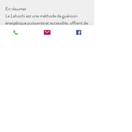
En résumer 
Le Lahochi est une méthode de guérison 
énergétique puissante et accessible, offrant de 
nombreux bienfaits pour la santé physique, 
émotionnelle et spirituelle. En élevant la 
fréquence vibratoire et en harmonisant les 
énergies du corps, cette pratique permet de 
retrouver un équilibre global et un bien-être 
profond. Que ce soit pour la gestion du stress, 
la guérison émotionnelle ou le développement 
spirituel, le Lahochi se révèle être un outil 
précieux et efficace pour ceux qui cherchent à 
améliorer leur qualité de vie de manière 
holistique et naturelle.