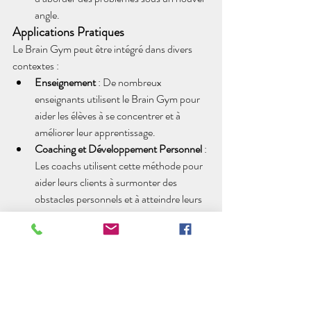
angle.
Applications Pratiques
Le Brain Gym peut être intégré dans divers 
contextes :
Enseignement
 : De nombreux 
enseignants utilisent le Brain Gym pour 
aider les élèves à se concentrer et à 
améliorer leur apprentissage.
Coaching et Développement Personnel
 : 
Les coachs utilisent cette méthode pour 
aider leurs clients à surmonter des 
obstacles personnels et à atteindre leurs 
objectifs.
Réhabilitation
 : Le Brain Gym est 
également utilisé dans le cadre de 
programmes de réhabilitation pour aider 
les individus à retrouver des capacités 
motrices après un accident ou une 