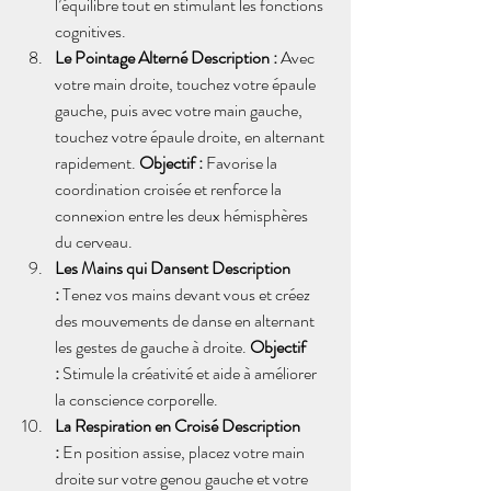
l’équilibre tout en stimulant les fonctions 
cognitives.
Le Pointage Alterné Description :
 Avec 
votre main droite, touchez votre épaule 
gauche, puis avec votre main gauche, 
touchez votre épaule droite, en alternant 
rapidement. 
Objectif :
 Favorise la 
coordination croisée et renforce la 
connexion entre les deux hémisphères 
du cerveau.
Les Mains qui Dansent Description 
:
 Tenez vos mains devant vous et créez 
des mouvements de danse en alternant 
les gestes de gauche à droite. 
Objectif 
:
 Stimule la créativité et aide à améliorer 
la conscience corporelle.
La Respiration en Croisé Description 
:
 En position assise, placez votre main 
droite sur votre genou gauche et votre 