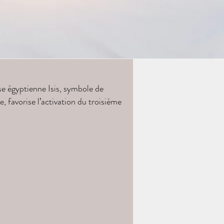
sse égyptienne Isis, symbole de
e, favorise l’activation du troisième