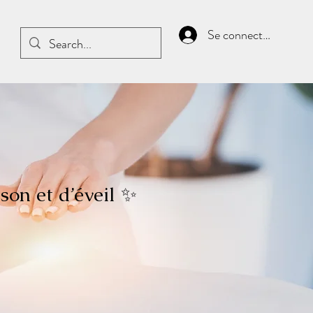
Se connecter
son et d’éveil ✨