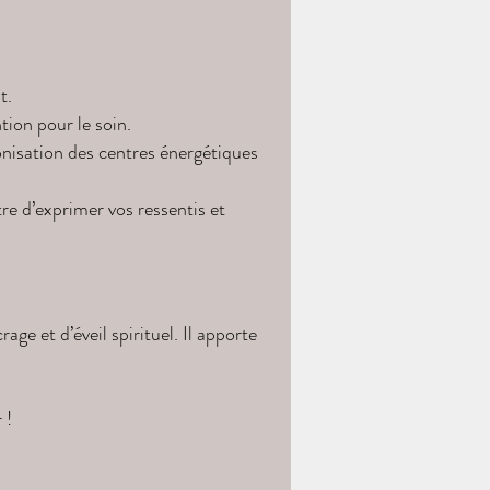
t.
tion pour le soin.
monisation des centres énergétiques
e d’exprimer vos ressentis et
age et d’éveil spirituel. Il apporte
 !